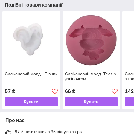
Подібні товари компанії
Силіконовий молд " Півник
Силіконовий молд. Теля з
Силі
"
дзвіночком
з тр
57
66
142
₴
₴
Купити
Купити
Про нас
97% позитивних з 35 відгуків за рік