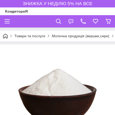
ЗНИЖКА У НЕДІЛЮ 5% НА ВСЕ
КондиториЯ
Товари та послуги
Молочна продукція (вершки,сири)