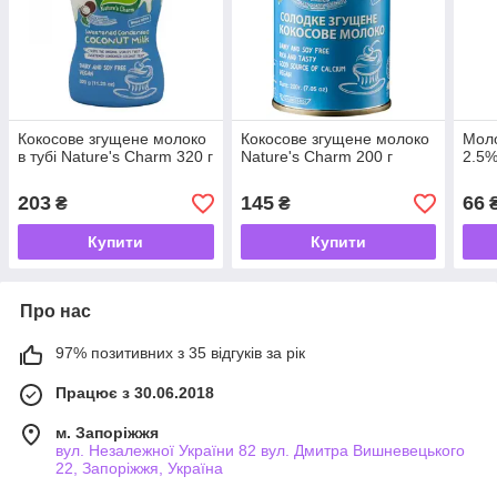
Кокосове згущене молоко
Кокосове згущене молоко
Моло
в тубі Nature's Charm 320 г
Nature's Charm 200 г
2.5%
203
145
66
₴
₴
Купити
Купити
Про нас
97% позитивних з 35 відгуків за рік
Працює з 30.06.2018
м. Запоріжжя
вул. Незалежної України 82 вул. Дмитра Вишневецького
22, Запоріжжя, Україна