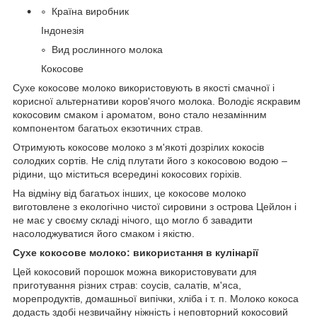
Країна виробник
Індонезія
Вид рослинного молока
Кокосове
Сухе кокосове молоко використовують в якості смачної і
корисної альтернативи коров'ячого молока. Володіє яскравим
кокосовим смаком і ароматом, воно стало незамінним
компонентом багатьох екзотичних страв.
Отримують кокосове молоко з м'якоті дозрілих кокосів
солодких сортів. Не слід плутати його з кокосовою водою –
рідини, що міститься всередині кокосових горіхів.
На відміну від багатьох інших, це кокосове молоко
виготовлене з екологічно чистої сировини з острова Цейлон і
не має у своєму складі нічого, що могло б завадити
насолоджуватися його смаком і якістю.
Сухе кокосове молоко: використання в кулінарії
Цей кокосовий порошок можна використовувати для
приготування різних страв: соусів, салатів, м'яса,
морепродуктів, домашньої випічки, хліба і т. п. Молоко кокоса
додасть здобі незвичайну ніжність і неповторний кокосовий