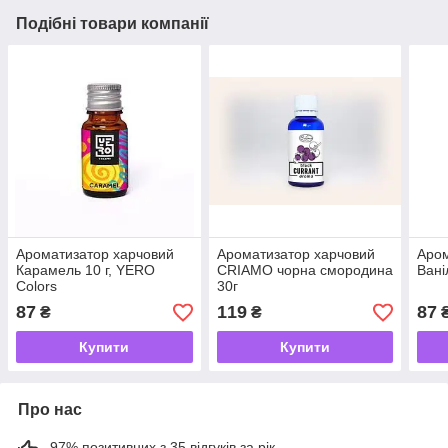
Подібні товари компанії
Ароматизатор харчовий
Ароматизатор харчовий
Аром
Карамель 10 г, YERO
CRIAMO чорна смородина
Вані
Colors
30г
87
119
87
₴
₴
Купити
Купити
Про нас
97% позитивних з 35 відгуків за рік