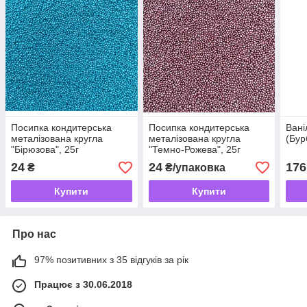
Посипка кондитерська
Посипка кондитерська
Вані
металізована кругла
металізована кругла
(Бур
"Бірюзова", 25г
"Темно-Рожева", 25г
24
24
176
₴
₴/упаковка
Купити
Купити
Про нас
97% позитивних з 35 відгуків за рік
Працює з 30.06.2018