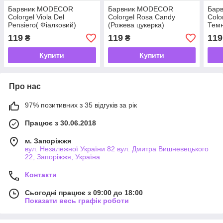
Барвник MODECOR
Барвник MODECOR
Бар
Colorgel Viola Del
Colorgel Rosa Candy
Colo
Pensiero( Фіалковий)
(Рожева цукерка)
Тем
119
119
119
₴
₴
Купити
Купити
Про нас
97% позитивних з 35 відгуків за рік
Працює з 30.06.2018
м. Запоріжжя
вул. Незалежної України 82 вул. Дмитра Вишневецького
22, Запоріжжя, Україна
Контакти
Сьогодні працює з 09:00 до 18:00
Показати весь графік роботи