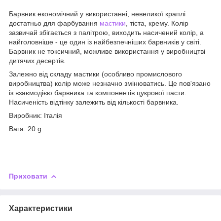
Барвник економічний у використанні, невеликої краплі
достатньо для фарбування
мастики
, тіста, крему. Колір
зазвичай збігається з палітрою, виходить насичений колір, а
найголовніше - це один із найбезпечніших барвників у світі.
Барвник не токсичний, можливе використання у виробництві
дитячих десертів.
Залежно від складу мастики (особливо промислового
виробництва) колір може незначно змінюватись. Це пов'язано
із взаємодією барвника та компонентів цукрової пасти.
Насиченість відтінку залежить від кількості барвника.
Виробник: Італія
Вага: 20 g
Приховати
Характеристики