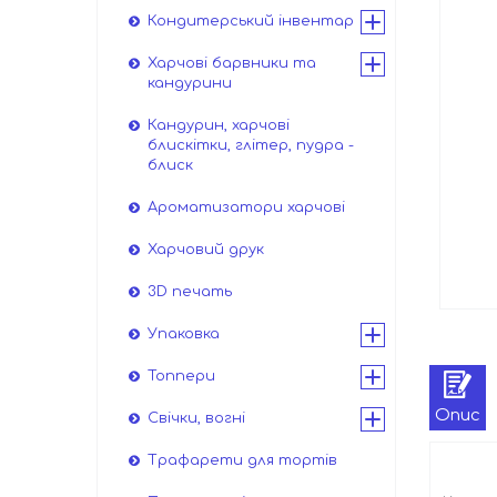
Кондитерський інвентар
Харчові барвники та
кандурини
Кандурин, харчові
блискітки, глітер, пудра -
блиск
Ароматизатори харчові
Харчовий друк
3D печать
Упаковка
Топпери
Опис
Свічки, вогні
Трафарети для тортів