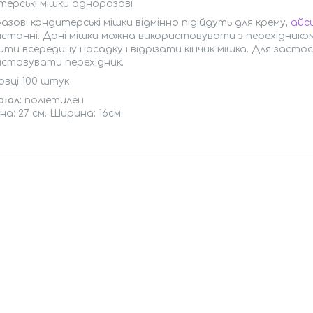
ерські мішки одноразові
зові кондитерські мішки відмінно підійдуть для крему,
айс
станні. Дані мішки можна використовувати з перехідником
ти всередину насадку і відрізати кінчик мішка. Для засто
истовувати перехідник.
овці 100 штук
іал:
поліетилен
а: 27 см. Ширина: 16см.