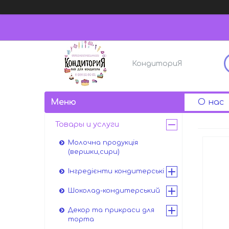
КондиториЯ
О нас
Товары и услуги
Молочна продукція
(вершки,сири)
Інгредієнти кондитерські
Шоколад-кондитерський
Декор та прикраси для
торта