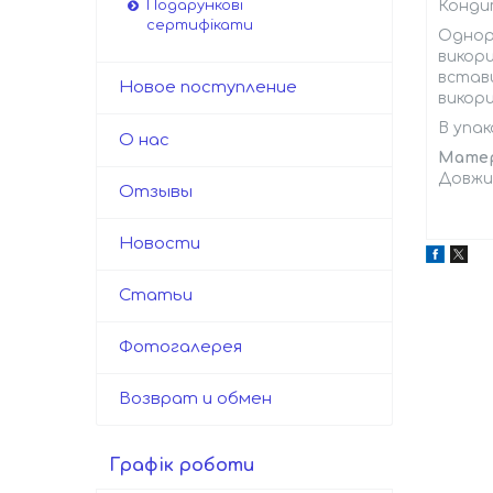
Кондит
Подарункові
сертифікати
Однора
викори
встави
Новое поступление
викор
В упак
О нас
Матер
Довжин
Отзывы
Новости
Статьи
Фотогалерея
Возврат и обмен
Графік роботи