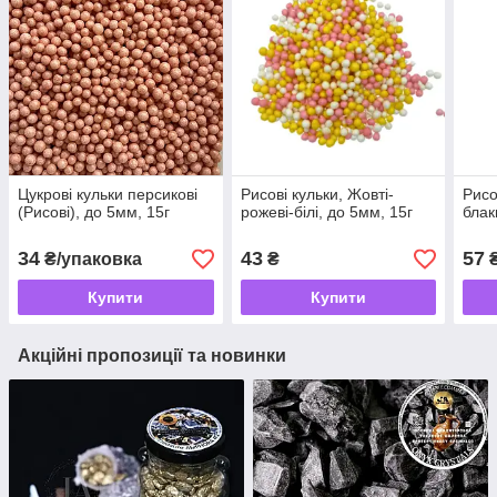
Цукрові кульки персикові
Рисові кульки, Жовті-
Рисо
(Рисові), до 5мм, 15г
рожеві-білі, до 5мм, 15г
блак
34
43
57
₴/упаковка
₴
Купити
Купити
Акційні пропозиції та новинки