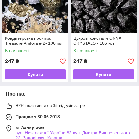
Кондитерська посипка
Цукрові кристали ONYX
Treasure Amfora # 2- 106 мл
CRYSTALS - 106 мл
В наявності
В наявності
247
247
₴
₴
Купити
Купити
Про нас
97% позитивних з 35 відгуків за рік
Працює з 30.06.2018
м. Запоріжжя
вул. Незалежної України 82 вул. Дмитра Вишневецького
22, Запоріжжя, Україна