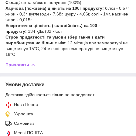
Склад:
сік та м'якоть полуниці (100%)
Харчова (поживна) цінність на 100г продукту:
білки - 0,67г,
жири - 0,3г, вуглеводи - 7,68г, цукру - 4,66г, солі - 1мг, насичені
жири - 0,015г
Енергетична цінність (калорійність) на 100 г
продукту:
134 кДж (32 кКал
Строк придатності та умови зберігання з дати
виробництва не більше ніж:
12 місяців при температурі не
вище мінус 15°С; 24 місяці при температурі не вище мінус
18°С
Приховати
Умови доставки
Доставка здійснюється тільки по передоплаті.
Нова Пошта
Укрпошта
Самовивіз
Meest ПОШТА