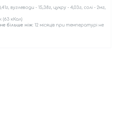
0,41г, вуглеводи - 15,38г, цукру - 4,03г, солі - 2мг,
 (63 кКал)
е більше ніж:
12 місяців при температурі не