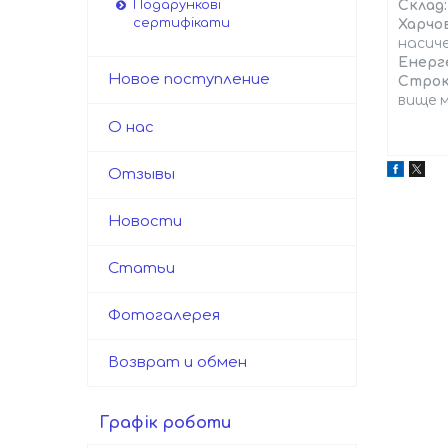
Склад:
Подарункові
сертифікати
Харчов
насиче
Енерге
Новое поступление
Строк
вище м
О нас
Отзывы
Новости
Статьи
Фотогалерея
Возврат и обмен
Графік роботи