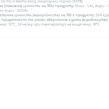
сік та м'якоть ягод смородини чорної (100%)
а (поживна) цінність на 100г продукту:
білки - 1,4г, жири - 
ні жири - 0,034г.
тична цінність (калорійність) на 100 г продукту:
264 кДж
 придатності та умови зберігання з дати виробництва н
інус 15°С; 24 місяці при температурі не вище мінус 18°С