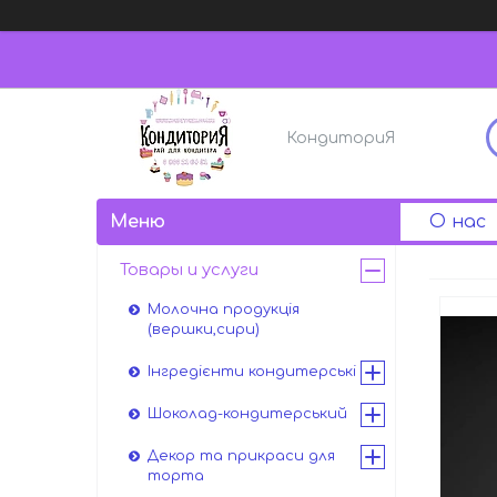
КондиториЯ
О нас
Товары и услуги
Молочна продукція
(вершки,сири)
Інгредієнти кондитерські
Шоколад-кондитерський
Декор та прикраси для
торта