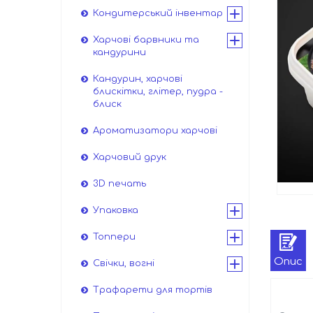
Кондитерський інвентар
Харчові барвники та
кандурини
Кандурин, харчові
блискітки, глітер, пудра -
блиск
Ароматизатори харчові
Харчовий друк
3D печать
Упаковка
Топпери
Опис
Свічки, вогні
Трафарети для тортів