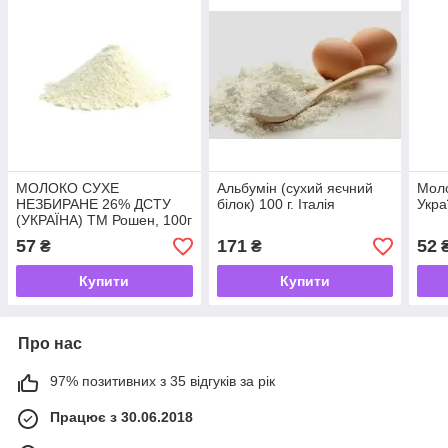
МОЛОКО СУХЕ
Альбумін (сухий яєчний
Моло
НЕЗБИРАНЕ 26% ДСТУ
білок) 100 г. Італія
Укра
(УКРАЇНА) ТМ Рошен, 100г
57
171
52
₴
₴
Купити
Купити
Про нас
97% позитивних з 35 відгуків за рік
Працює з 30.06.2018