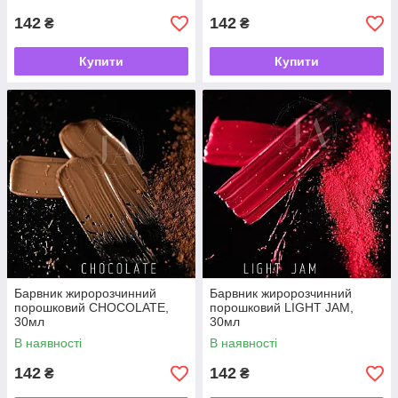
142
142
₴
₴
Купити
Купити
Барвник жиророзчинний
Барвник жиророзчинний
порошковий CHOCOLATE,
порошковий LIGHT JAM,
30мл
30мл
В наявності
В наявності
142
142
₴
₴