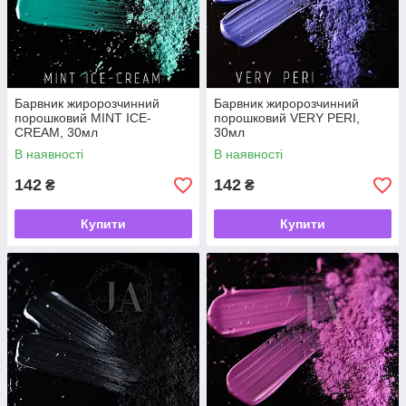
Барвник жиророзчинний
Барвник жиророзчинний
порошковий MINT ICE-
порошковий VERY PERI,
CREAM, 30мл
30мл
В наявності
В наявності
142
142
₴
₴
Купити
Купити