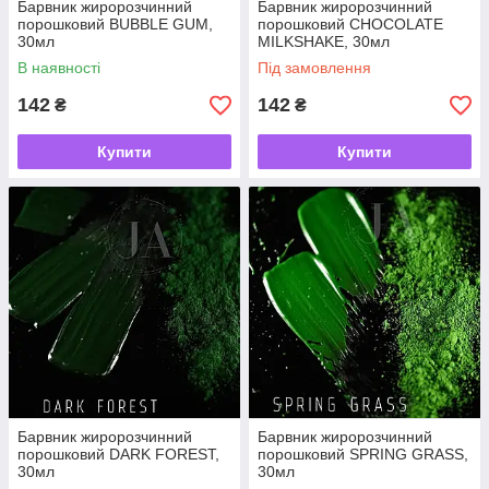
Барвник жиророзчинний
Барвник жиророзчинний
порошковий BUBBLE GUM,
порошковий CHOCOLATE
30мл
MILKSHAKE, 30мл
В наявності
Під замовлення
142
142
₴
₴
Купити
Купити
Барвник жиророзчинний
Барвник жиророзчинний
порошковий DARK FOREST,
порошковий SPRING GRASS,
30мл
30мл