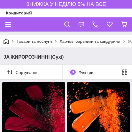
ЗНИЖКА У НЕДІЛЮ 5% НА ВСЕ
КондиториЯ
Товари та послуги
Харчові барвники та кандурини
Ж
JA ЖИРОРОЗЧИННI (Сухі)
Сортування
0
Фільтри