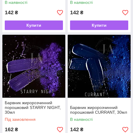
В наявності
В наявності
142
142
₴
₴
Купити
Купити
Барвник жиророзчинний
порошковий STARRY NIGHT,
Барвник жиророзчинний
30мл
порошковий CURRANT, 30мл
Під замовлення
В наявності
162
142
₴
₴