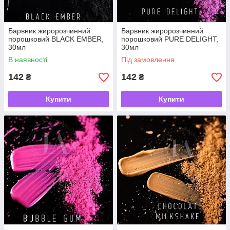
Барвник жиророзчинний
Барвник жиророзчинний
порошковий BLACK EMBER,
порошковий PURE DELIGHT,
30мл
30мл
В наявності
Під замовлення
142
142
₴
₴
Купити
Купити